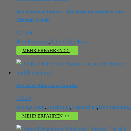
Ein Zuhause finden – Ein Daheim schaffen von
Mirjam Cordt
€
279.00
Hundetraining
,
Kurs
,
Onlinekurs
MEHR ERFAHREN >>
Die Barf Bibel von Hundeo
€
19.00
Buch
,
eBook
,
Ernährung
,
Gesundheit
,
Hundetraining
MEHR ERFAHREN >>