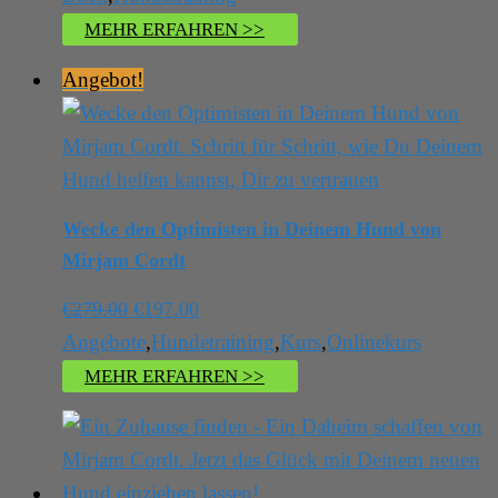
MEHR ERFAHREN >>
Angebot!
Wecke den Optimisten in Deinem Hund von
Mirjam Cordt
Ursprünglicher
Aktueller
€
279.00
€
197.00
Preis
Preis
Angebote
,
Hundetraining
,
Kurs
,
Onlinekurs
war:
ist:
MEHR ERFAHREN >>
€279.00
€197.00.