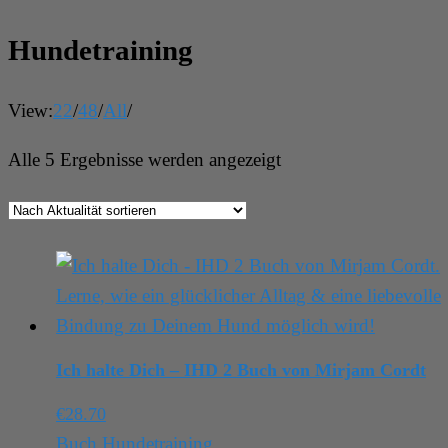
Hundetraining
View:
22
/
48
/
All
/
Nach
Alle 5 Ergebnisse werden angezeigt
Aktualität
sortiert
Ich halte Dich – IHD 2 Buch von Mirjam Cordt
€
28.70
Buch
,
Hundetraining